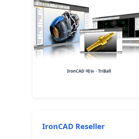
IronCAD 메뉴 · TriBall
IronCAD Reseller